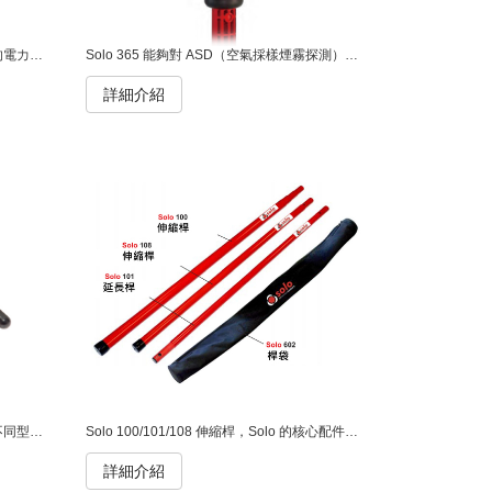
Solo 423 有線熱感偵測試驗器，主要的電力來源為110 /1200 伏特，並附5公尺長的電源線。 這款偵測器反應快速，能準確偵測溫度上升的速率，最高可達90°C。設計輕巧、易於使用，且具備高度通用性，適合在位置較高或有角度的地方使用。配備5公尺電源線，並可額外延長至10公尺，滿足多種安裝需求。
Solo 365 能夠對 ASD（空氣採樣煙霧探測）系統進行精確的功能測試。這項創新技術透過在 Solo 365 上安裝專用產生器來實現，取代了標準的透明杯設計，使測試更加便捷與有效。此產品的開發專為提高測試效率和準確性，提供一個更靈活且可靠的檢測工具。
詳細介紹
Solo 200 感應器拆除工具，面對各種不同型號和尺寸的探測器，專業人士需要一款通用工具。Solo 200 的彩色標頭設計與眾多探測器兼容，並可旋轉以適應各種尺寸和設置，無論從哪個角度使用都能勝任。
Solo 100/101/108 伸縮桿，Solo 的核心配件為組合的伸縮桿。重量輕且可以快速組裝伸長至9 公尺。 這款設備輕巧易攜，特別適合在高處作業時使用，穩定性極高，不會晃動，並且通過了非導電認證，有效保護工程師及設備。此外，配備一段、兩段及四段伸縮套件，並提供完整保固，讓您使用無後顧之憂。
詳細介紹