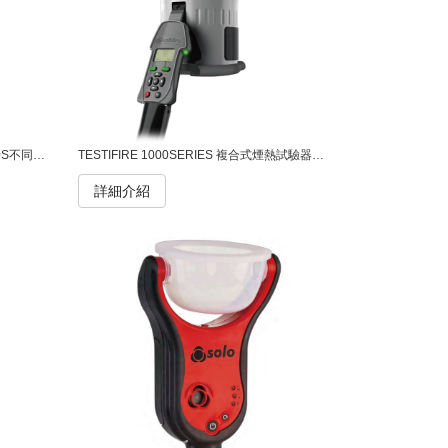
Solo A10煙霧噴灌 不可燃配方。與A10S不同的容量，更輕便、更好攜帶。 在全球範圍內廣受認可，專為模擬火災煙霧條件而設計，能夠將煙霧顆粒精確傳送到被測探測器進行功能測試。這款氣溶膠無毒且不含矽酮，安全可靠，並且已獲得多家探測器製造商的認可，確保其兼容性與性能表現優異。Solo 煙霧氣溶膠是各種偵煙器測試的理想選擇，為您提供高效、可信賴的測試體驗。
TESTIFIRE 1000SERIES 複合式煙熱試驗器。任何探測器，任何時間Testifire 是一款功能豐富的工具，具有一系列獨特的優勢。 Testifire 專為注重效率的消防行業專業人士而設計，是單傳感器和多傳感器探測器的測試解決方案。
詳細介紹