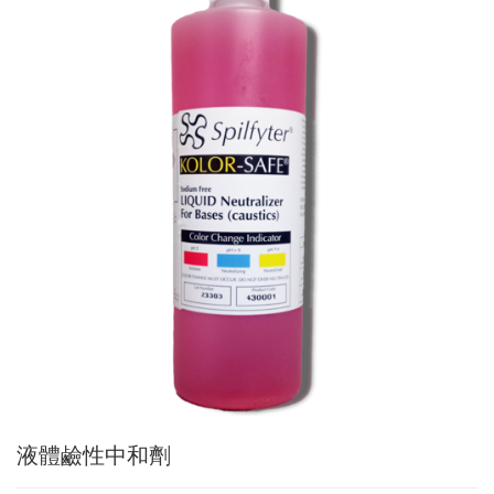
液體鹼性中和劑