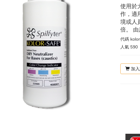
使用於
作，適
境或人
倍。 
代碼
kolo
人氣
590
加入