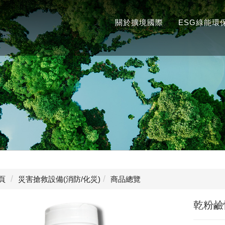
關於擴境國際
ESG綠能環
頁
災害搶救設備(消防/化災)
商品總覽
乾粉鹼